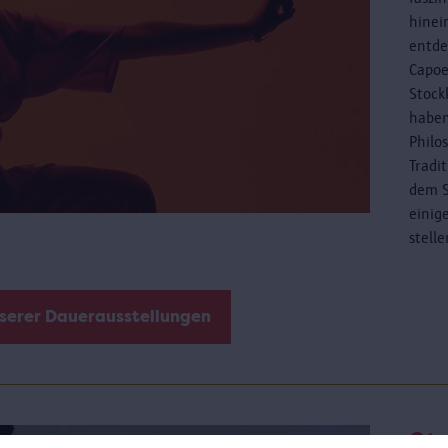
hinei
entde
Capoe
Stock
haben
Philo
Tradi
dem S
einig
stell
nserer Dauerausstellungen
St