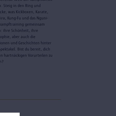
n. Steig in den Ring und
cke, was Kickboxen, Karate,
ira, Kung-Fu und das Nguni-
kampftraining gemeinsam
: ihre Schönheit, ihre
sophie, aber auch die
tionen und Geschichten hinter
pektakel. Bist du bereit, dich
en hartnäckigen Vorurteilen zu
en?
erne