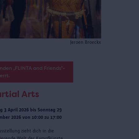
Jeroen Broeckx
nden „FLINTA and Friends“-
errt.
rtial Arts
ag 3 April 2026 bis Sonntag 29
ber 2026 von 10:00 zu 17:00
sstellung zieht dich in die
nierende Welt der Kampfkünste