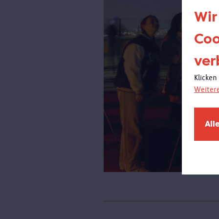
Wir
Coo
ver
Klicken
Weiter
All