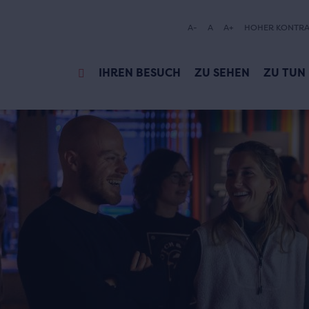
A-
A
A+
HOHER KONTRA
IHREN BESUCH
ZU SEHEN
ZU TUN