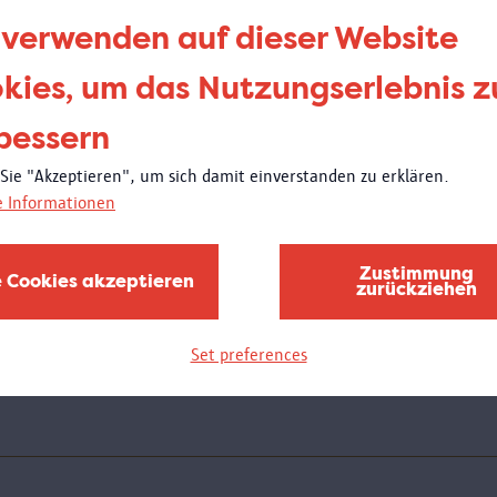
be
 verwenden auf dieser Website
de
kies, um das Nutzungserlebnis z
bessern
Donne
21:00
 Sie "Akzeptieren", um sich damit einverstanden zu erklären.
Wei
e Informationen
Am D
Schul
Zustimmung
e Cookies akzeptieren
zurückziehen
des M
bewun
wird 
Set preferences
stelle