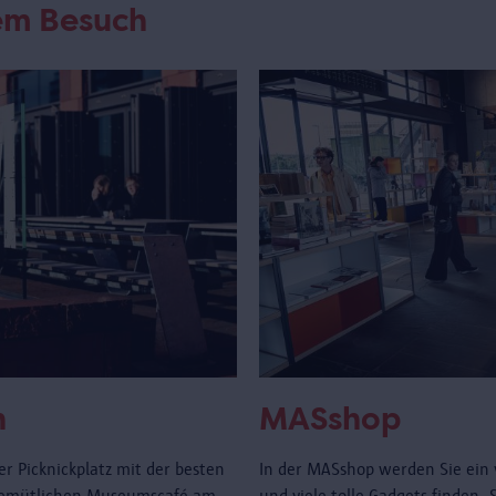
rem Besuch
n
MASshop
r Picknickplatz mit der besten
In der MASshop werden Sie ein 
gemütlichen Museumscafé am
und viele tolle Gadgets finden.