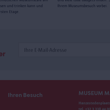
sen und trinken kann und
Ihrem Museumsbesuch vorbei.
rsten Etage.
er
MUSEUM M
Ihren Besuch
Hanzestedenplaats
tel. +32 3 338 44 0