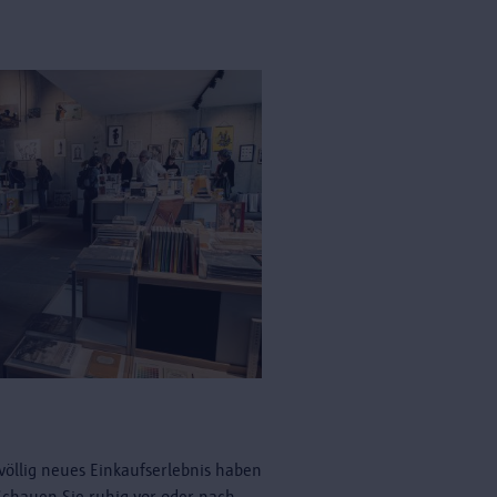
völlig neues Einkaufserlebnis haben
 Schauen Sie ruhig vor oder nach