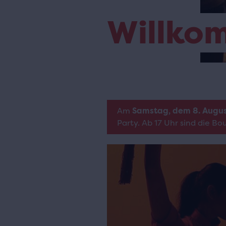
Willko
Am
Samstag, dem 8. Augu
Party. Ab 17 Uhr sind die B