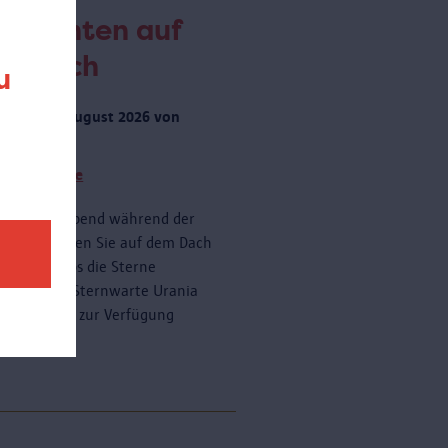
obachten auf
m Dach
u
rstag 20 August 2026 von
 zu 23:00
tere Termine
onnerstagabend während der
ferien können Sie auf dem Dach
AS kostenlos die Sterne
dern. Die Sternwarte Urania
ein Teleskop zur Verfügung
n.