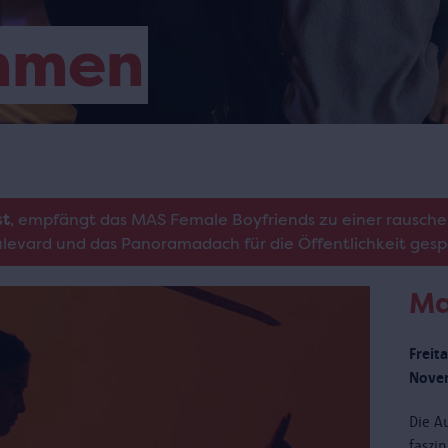
mmen
st
, empfängt das MAS Female Boyfriends zu einer rausche
oulevard und das Panoramadach für die Öffentlichkeit gesp
Ma
Freit
Novem
Die Au
faszi