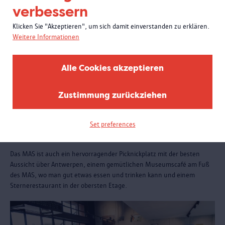
verbessern
Klicken Sie "Akzeptieren", um sich damit einverstanden zu erklären.
Weitere Informationen
Alle Cookies akzeptieren
Zustimmung zurückziehen
Set preferences
Essen und trinken
Das MAS ist auch ein hervorragender Picknickplatz mit der besten
Aussicht über Antwerpen, einem gemütlichen Museumscafé am Fuß
des MAS, wo man gut etwas essen und trinken kann und einem
Sternerestaurant in der obersten Etage.