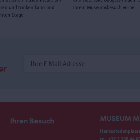
sen und trinken kann und
Ihrem Museumsbesuch vorbei.
rsten Etage.
er
MUSEUM M
Ihren Besuch
Hanzestedenplaats
tel. +32 3 338 44 0