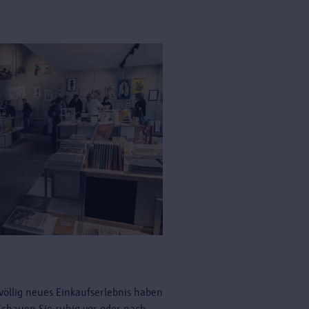
völlig neues Einkaufserlebnis haben
 Schauen Sie ruhig vor oder nach