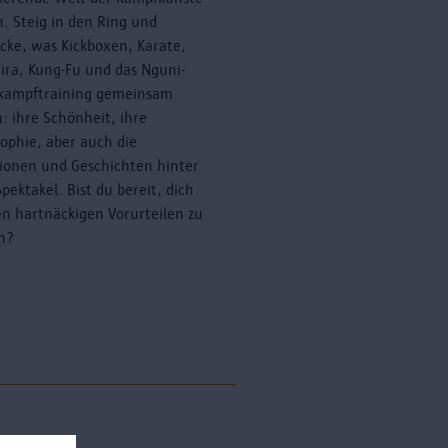
n. Steig in den Ring und
cke, was Kickboxen, Karate,
ira, Kung-Fu und das Nguni-
kampftraining gemeinsam
: ihre Schönheit, ihre
sophie, aber auch die
tionen und Geschichten hinter
pektakel. Bist du bereit, dich
en hartnäckigen Vorurteilen zu
en?
erne