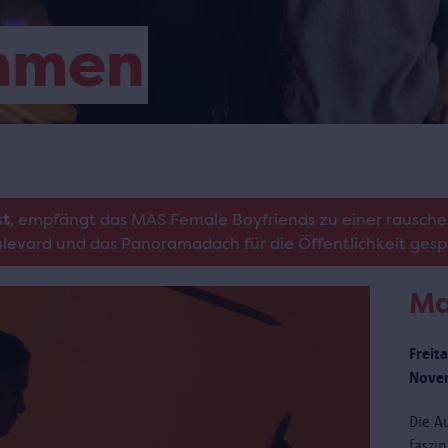
mmen
st
, empfängt das MAS Female Boyfriends zu einer rausche
oulevard und das Panoramadach für die Öffentlichkeit gesp
Ma
Freit
Novem
Die Au
faszi