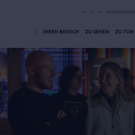
A-
A
A+
HOHER KONTRA
IHREN BESUCH
ZU SEHEN
ZU TUN