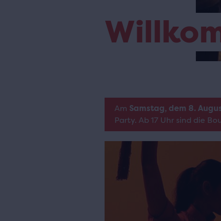
Willko
Am
Samstag, dem 8. Augu
Party. Ab 17 Uhr sind die B