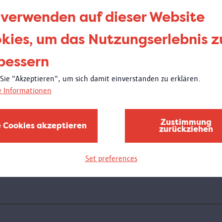
be
 verwenden auf dieser Website
de
kies, um das Nutzungserlebnis z
bessern
Donne
21:00
 Sie "Akzeptieren", um sich damit einverstanden zu erklären.
Wei
e Informationen
Am D
Schul
Zustimmung
e Cookies akzeptieren
zurückziehen
des M
bewun
wird 
Set preferences
stelle