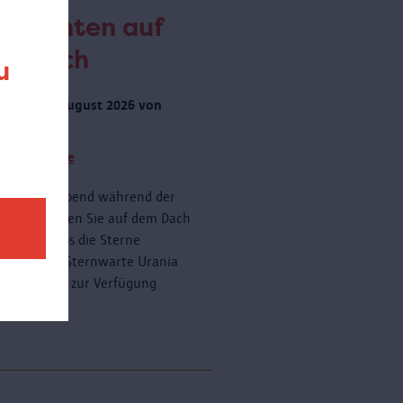
obachten auf
m Dach
u
rstag 20 August 2026 von
 zu 23:00
tere Termine
onnerstagabend während der
ferien können Sie auf dem Dach
AS kostenlos die Sterne
dern. Die Sternwarte Urania
ein Teleskop zur Verfügung
n.