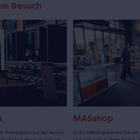
rem Besuch
n
MASshop
r Picknickplatz mit der besten
In der MASshop werden Sie ein 
gemütlichen Museumscafé am
und viele tolle Gadgets finden.