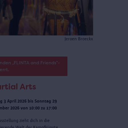
Jeroen Broeckx
nden „FLINTA and Friends“-
errt.
rtial Arts
ag 3 April 2026 bis Sonntag 29
ber 2026 von 10:00 zu 17:00
sstellung zieht dich in die
nierende Welt der Kampfkünste