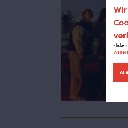
Wir
Coo
ver
Klicken
Weiter
All