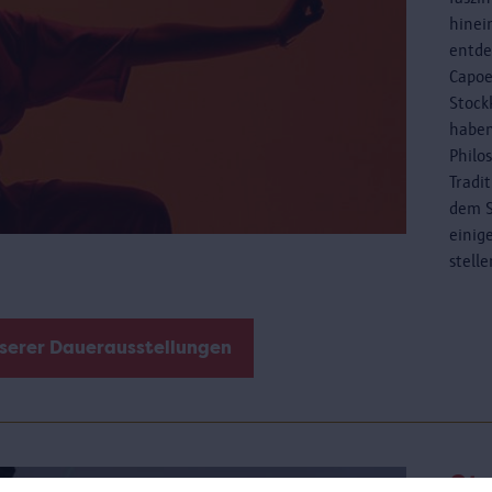
hinei
entde
Capoe
Stock
haben
Philo
Tradi
dem S
einig
stell
nserer Dauerausstellungen
St