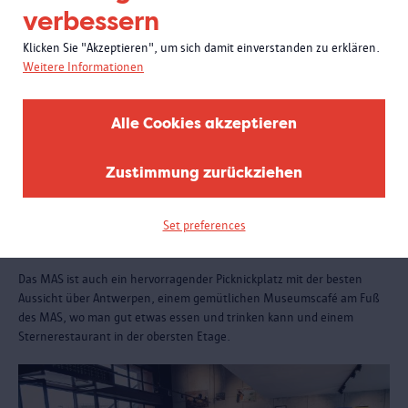
verbessern
Klicken Sie "Akzeptieren", um sich damit einverstanden zu erklären.
Weitere Informationen
Alle Cookies akzeptieren
Zustimmung zurückziehen
Set preferences
Essen und trinken
Das MAS ist auch ein hervorragender Picknickplatz mit der besten
Aussicht über Antwerpen, einem gemütlichen Museumscafé am Fuß
des MAS, wo man gut etwas essen und trinken kann und einem
Sternerestaurant in der obersten Etage.